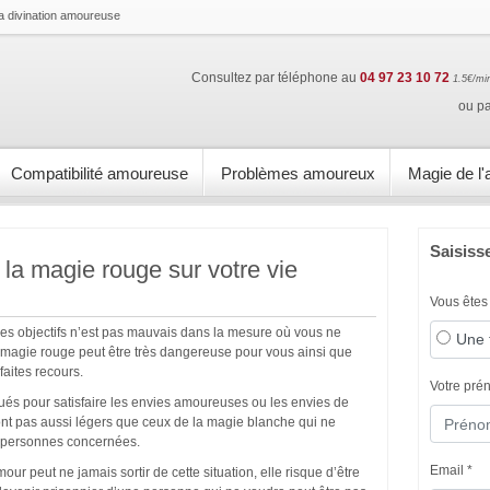
la divination amoureuse
Consultez par téléphone au
04 97 23 10 72
1.5€/min
ou p
Compatibilité amoureuse
Problèmes amoureux
Magie de l
Saisiss
a magie rouge sur votre vie
Vous êtes
ses objectifs n’est pas mauvais dans la mesure où vous ne
Une
 La magie rouge peut être très dangereuse pour vous ainsi que
aites recours.
Votre pré
qués pour satisfaire les envies amoureuses ou les envies de
ont pas aussi légers que ceux de la magie blanche qui ne
s personnes concernées.
Email *
ur peut ne jamais sortir de cette situation, elle risque d’être