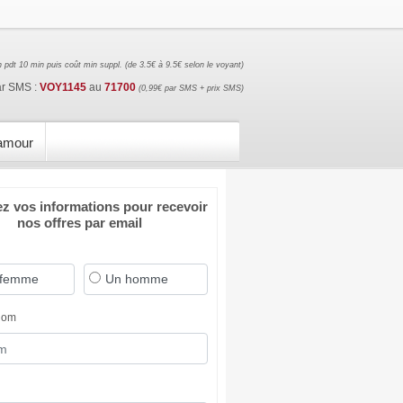
 pdt 10 min puis coût min suppl. (de 3.5€ à 9.5€ selon le voyant)
ar SMS :
VOY1145
au
71700
(0,99€ par SMS + prix SMS)
'amour
ez vos informations pour recevoir
nos offres par email
 femme
Un homme
nom