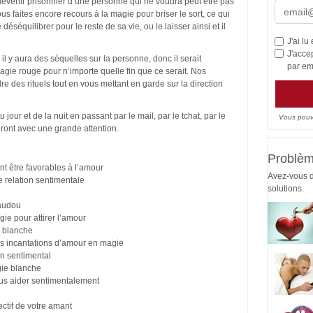
devenir prisonnier d’une personne qui ne voudra peut être pas
ous faites encore recours à la magie pour briser le sort, ce qui
 déséquilibrer pour le reste de sa vie, ou le laisser ainsi et il
J'ai lu
J'acce
il y aura des séquelles sur la personne, donc il serait
par em
agie rouge pour n’importe quelle fin que ce serait. Nos
 des rituels tout en vous mettant en garde sur la direction
.
our et de la nuit en passant par le mail, par le tchat, par le
Vous pouv
eront avec une grande attention.
Problè
nt être favorables à l’amour
Avez-vous 
e relation sentimentale
solutions.
vaudou
gie pour attirer l’amour
e blanche
s incantations d’amour en magie
an sentimental
gie blanche
us aider sentimentalement
ectif de votre amant