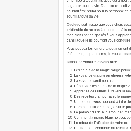
enfermée à tout jamais avec cet amour, 
la garder toute la vie. Dans ce cas soit v
pourrait être brutal pour la personne et le
souffrira toute sa vie.
Quelque soit l’issue que vous choisissez 
préférable de ne pas faire recours à la m
magiciens sont disposés à vous apprendre
dans laquelle ils pourront vous conduire
Vous pouvez les joindre à tout moment du j
téléphone, ou par le sms, ils vous ecout
DivinationAmour.com vous offre :
Les rituels de la magie rouge peuve
La voyance gratuite améliorera votr
La voyance sentimentale
Découvrez les rituels de la magie 
Apprenez des rituels à travers la ma
Des recettes d’amour avec la magi
Un medium vous apprend à faire de
Comment utiliser la magie sur le pl
Le pouvoir du rituel d’amour en ma
Comment la magie blanche peut vo
Le retour de l’affection de votre ex
Un tirage qui contribue au retour aff