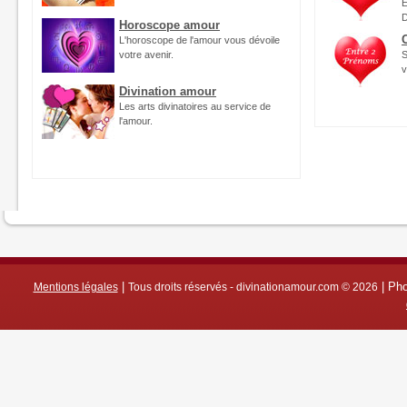
E
D
Horoscope amour
L'horoscope de l'amour vous dévoile
votre avenir.
S
v
Divination amour
Les arts divinatoires au service de
l'amour.
|
|
Pho
Mentions légales
Tous droits réservés - divinationamour.com © 2026