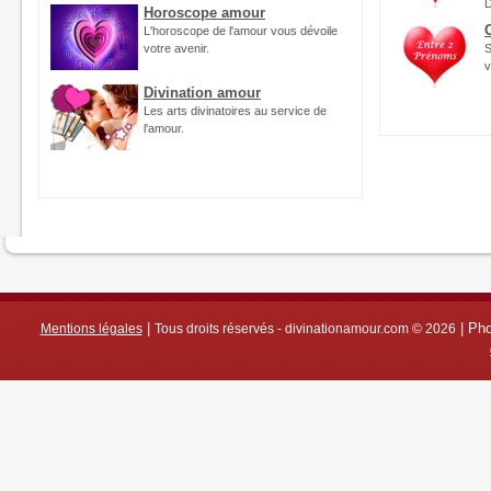
D
Horoscope amour
L'horoscope de l'amour vous dévoile
votre avenir.
S
v
Divination amour
Les arts divinatoires au service de
l'amour.
|
|
Pho
Mentions légales
Tous droits réservés - divinationamour.com © 2026